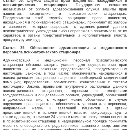
Статья 38. Служба защиты прав пациентов, находящихся в
психиатрических стационарах
Государством создается
независимая от органов здравоохранения служба защиты прав
пациентов, находящихся в психиатрических стационарах.
Представители этой службы защищают права пациентов,
находящихся в психиатрических стационарах, принимают их жалобы
и заявления, которые разрешают с администрацией данного
психиатрического учреждения либо направляют в зависимости от их
характера в органы представительной и исполнительной власти,
прокуратуру или суд.
Статья 39. Обязанности администрации и медицинского
персонала психиатрического стационара
Администрация и медицинский персонал психиатрического
стационара обязаны создать условия для осуществления прав
пациентов и их законных представителей, предусмотренных
настоящим Законом, в том числе: обеспечивать находящихся в
психиатрическом стационаре пациентов необходимой медицинской
помощью; предоставлять возможность ознакомления с текстом
настоящего Закона, правилами внутреннего распорядка данного
психиатрического стационара, адресами и телефонами
государственных и общественных органов, учреждений, организаций
и должностных лиц, к которым можно обратиться в случае
нарушения прав пациентов; обеспечивать условия для переписки,
направления жалоб и заявлений пациентов в органы
представительной и исполнительной власти, прокуратуру, суд, а
также адвокату; в течение 24 часов с момента поступления пациента
в психиатрический стационар в недобровольном порядке принимать
меры по оповещению его родственников, законного представителя
или иного лица по его указанию; информировать родственников или