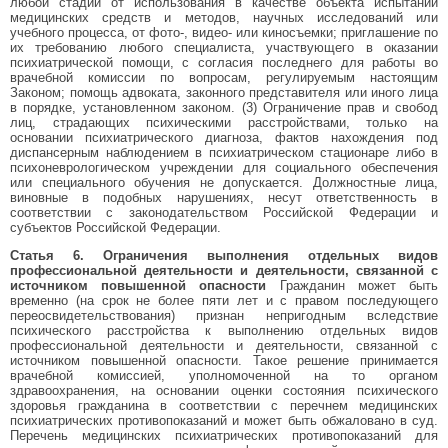
любой стадии от использования в качестве объекта испытаний
медицинских средств и методов, научных исследований или
учебного процесса, от фото-, видео- или киносъемки; приглашение по
их требованию любого специалиста, участвующего в оказании
психиатрической помощи, с согласия последнего для работы во
врачебной комиссии по вопросам, регулируемым настоящим
Законом; помощь адвоката, законного представителя или иного лица
в порядке, установленном законом. (3) Ограничение прав и свобод
лиц, страдающих психическими расстройствами, только на
основании психиатрического диагноза, фактов нахождения под
диспансерным наблюдением в психиатрическом стационаре либо в
психоневрологическом учреждении для социального обеспечения
или специального обучения не допускается. Должностные лица,
виновные в подобных нарушениях, несут ответственность в
соответствии с законодательством Российской Федерации и
субъектов Российской Федерации.
Статья 6. Ограничения выполнения отдельных видов
профессиональной деятельности и деятельности, связанной с
источником повышенной опасности
Гражданин может быть
временно (на срок не более пяти лет и с правом последующего
переосвидетельствования) признан непригодным вследствие
психического расстройства к выполнению отдельных видов
профессиональной деятельности и деятельности, связанной с
источником повышенной опасности. Такое решение принимается
врачебной комиссией, уполномоченной на то органом
здравоохранения, на основании оценки состояния психического
здоровья гражданина в соответствии с перечнем медицинских
психиатрических противопоказаний и может быть обжаловано в суд.
Перечень медицинских психиатрических противопоказаний для