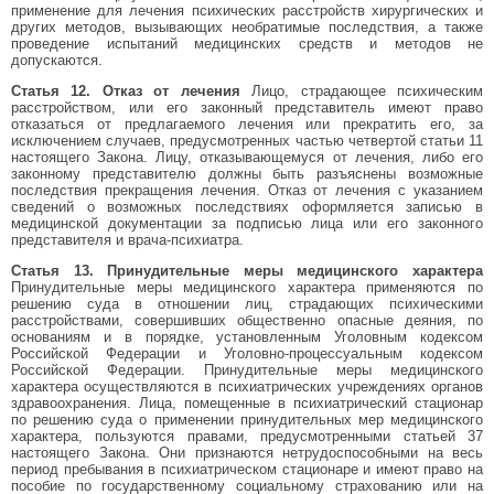
применение для лечения психических расстройств хирургических и
других методов, вызывающих необратимые последствия, а также
проведение испытаний медицинских средств и методов не
допускаются.
Статья 12. Отказ от лечения
Лицо, страдающее психическим
расстройством, или его законный представитель имеют право
отказаться от предлагаемого лечения или прекратить его, за
исключением случаев, предусмотренных частью четвертой статьи 11
настоящего Закона. Лицу, отказывающемуся от лечения, либо его
законному представителю должны быть разъяснены возможные
последствия прекращения лечения. Отказ от лечения с указанием
сведений о возможных последствиях оформляется записью в
медицинской документации за подписью лица или его законного
представителя и врача-психиатра.
Статья 13. Принудительные меры медицинского характера
Принудительные меры медицинского характера применяются по
решению суда в отношении лиц, страдающих психическими
расстройствами, совершивших общественно опасные деяния, по
основаниям и в порядке, установленным Уголовным кодексом
Российской Федерации и Уголовно-процессуальным кодексом
Российской Федерации. Принудительные меры медицинского
характера осуществляются в психиатрических учреждениях органов
здравоохранения. Лица, помещенные в психиатрический стационар
по решению суда о применении принудительных мер медицинского
характера, пользуются правами, предусмотренными статьей 37
настоящего Закона. Они признаются нетрудоспособными на весь
период пребывания в психиатрическом стационаре и имеют право на
пособие по государственному социальному страхованию или на