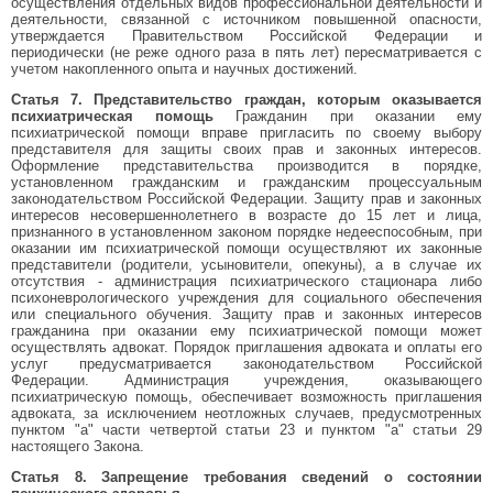
осуществления отдельных видов профессиональной деятельности и
деятельности, связанной с источником повышенной опасности,
утверждается Правительством Российской Федерации и
периодически (не реже одного раза в пять лет) пересматривается с
учетом накопленного опыта и научных достижений.
Статья 7. Представительство граждан, которым оказывается
психиатрическая помощь
Гражданин при оказании ему
психиатрической помощи вправе пригласить по своему выбору
представителя для защиты своих прав и законных интересов.
Оформление представительства производится в порядке,
установленном гражданским и гражданским процессуальным
законодательством Российской Федерации. Защиту прав и законных
интересов несовершеннолетнего в возрасте до 15 лет и лица,
признанного в установленном законом порядке недееспособным, при
оказании им психиатрической помощи осуществляют их законные
представители (родители, усыновители, опекуны), а в случае их
отсутствия - администрация психиатрического стационара либо
психоневрологического учреждения для социального обеспечения
или специального обучения. Защиту прав и законных интересов
гражданина при оказании ему психиатрической помощи может
осуществлять адвокат. Порядок приглашения адвоката и оплаты его
услуг предусматривается законодательством Российской
Федерации. Администрация учреждения, оказывающего
психиатрическую помощь, обеспечивает возможность приглашения
адвоката, за исключением неотложных случаев, предусмотренных
пунктом "а" части четвертой статьи 23 и пунктом "а" статьи 29
настоящего Закона.
Статья 8. Запрещение требования сведений о состоянии