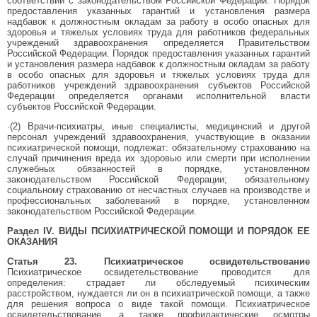
соответствии с законодательством Российской Федерации. Порядок
предоставления указанных гарантий и установления размера
надбавок к должностным окладам за работу в особо опасных для
здоровья и тяжелых условиях труда для работников федеральных
учреждений здравоохранения определяется Правительством
Российской Федерации. Порядок предоставления указанных гарантий
и установления размера надбавок к должностным окладам за работу
в особо опасных для здоровья и тяжелых условиях труда для
работников учреждений здравоохранения субъектов Российской
Федерации определяется органами исполнительной власти
субъектов Российской Федерации.
·(2) Врачи-психиатры, иные специалисты, медицинский и другой
персонал учреждений здравоохранения, участвующие в оказании
психиатрической помощи, подлежат: обязательному страхованию на
случай причинения вреда их здоровью или смерти при исполнении
служебных обязанностей в порядке, установленном
законодательством Российской Федерации; обязательному
социальному страхованию от несчастных случаев на производстве и
профессиональных заболеваний в порядке, установленном
законодательством Российской Федерации.
Раздел IV. ВИДЫ ПСИХИАТРИЧЕСКОЙ ПОМОЩИ И ПОРЯДОК ЕЕ
ОКАЗАНИЯ
Статья 23. Психиатрическое освидетельствование
Психиатрическое освидетельствование проводится для
определения: страдает ли обследуемый психическим
расстройством, нуждается ли он в психиатрической помощи, а также
для решения вопроса о виде такой помощи. Психиатрическое
освидетельствование, а также профилактические осмотры