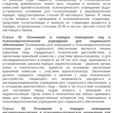
стационар добровольно, может быть отказано в выписке, если
комиссией врачей-психиатров психиатрического учреждения будут
установлены основания для госпитализации в недобровольном
порядке, предусмотренные статьей 29 настоящего Закона. В таком
случае вопросы его пребывания в психиатрическом стационаре,
продления госпитализации и выписки из стационара решаются в
порядке, установленном статьями 32-36 и частью третьей статьи 40
настоящего Закона.
Статья 41. Основания и порядок помещения лиц в
психоневрологические учреждения для социального
обеспечения
Основаниями для помещения в психоневрологическое
учреждение для социального обеспечения являются личное
заявление лица, страдающего психическим расстройством, и
заключение врачебной комиссии с участием врача-психиатра, а для
несовершеннолетнего в возрасте до 18 лет или лица, признанного в
установленном законом порядке недееспособным, - решение органа
опеки и попечительства, принятое на основании заключения
врачебной комиссии с участием врача-психиатра. Заключение
должно содержать сведения о наличии у лица психического
расстройства, лишающего его возможности находиться в
неспециализированном учреждении для социального обеспечения, а
в отношении дееспособного лица - также и об отсутствии оснований
для постановки перед судом вопроса о признании его
недееспособным. Орган опеки и попечительства обязан принимать
меры для охраны имущественных интересов лиц, помещаемых в
психоневрологические учреждения для социального обеспечения.
Статья 42. Основания и порядок помещения
несовершеннолетних в психоневрологическое учреждение для