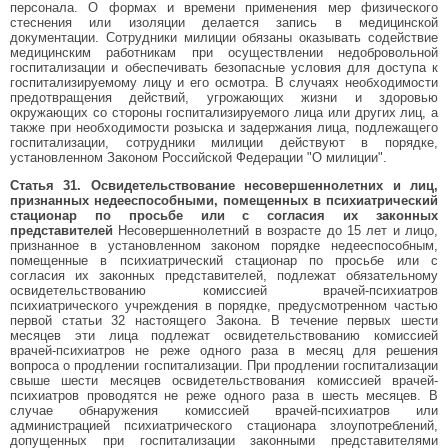
персонала. О формах и времени применения мер физического
стеснения или изоляции делается запись в медицинской
документации. Сотрудники милиции обязаны оказывать содействие
медицинским работникам при осуществлении недобровольной
госпитализации и обеспечивать безопасные условия для доступа к
госпитализируемому лицу и его осмотра. В случаях необходимости
предотвращения действий, угрожающих жизни и здоровью
окружающих со стороны госпитализируемого лица или других лиц, а
также при необходимости розыска и задержания лица, подлежащего
госпитализации, сотрудники милиции действуют в порядке,
установленном Законом Российской Федерации "О милиции".
Статья 31. Освидетельствование несовершеннолетних и лиц,
признанных недееспособными, помещенных в психиатрический
стационар по просьбе или с согласия их законных
представителей
Несовершеннолетний в возрасте до 15 лет и лицо,
признанное в установленном законом порядке недееспособным,
помещенные в психиатрический стационар по просьбе или с
согласия их законных представителей, подлежат обязательному
освидетельствованию комиссией врачей-психиатров
психиатрического учреждения в порядке, предусмотренном частью
первой статьи 32 настоящего Закона. В течение первых шести
месяцев эти лица подлежат освидетельствованию комиссией
врачей-психиатров не реже одного раза в месяц для решения
вопроса о продлении госпитализации. При продлении госпитализации
свыше шести месяцев освидетельствования комиссией врачей-
психиатров проводятся не реже одного раза в шесть месяцев. В
случае обнаружения комиссией врачей-психиатров или
администрацией психиатрического стационара злоупотреблений,
допущенных при госпитализации законными представителями