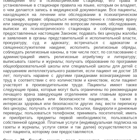
помещения его в психиатрический стационар, его права и
установленные в стационаре правила на языке, которым он владеет,
о чем делается запись в медицинской документации. Все пациенты,
находящиеся на лечении или обследовании в психиатрическом
стационаре, вправе: обращаться непосредственно к главному врачу
или заведующему отделением по вопросам лечения, обследования,
выписки из психиатрического стационара и соблюдения прав,
предоставленных настоящим Законом; подавать без цензуры жалобы
и заявления в органы представительной и исполнительной власти,
прокуратуру, суд и адвокату; встречаться с адвокатом и
священнослужителем наедине; исполнять религиозные обряды,
соблюдать религиозные каноны, в том числе пост, по согласованию с
администрацией иметь религиозные атрибутику и литературу;
выписывать газеты и журналы; получать образование по программе
общеобразовательной школы или специальной школы для детей с
нарушением интеллектуального развития, если пациент не достиг 18
лет; получать наравне с другими гражданами вознаграждение за
труд в соответствии с его количеством и качеством, если пациент
участвует в производительном труде. Пациенты имеют также
следующие права, которые могут быть ограничены по рекомендации
лечащего врача заведующим отделением или главным врачом в
интересах здоровья или безопасности пациентов, а также в
интересах здоровья или безопасности других лиц: вести переписку
без цензуры; получать и отправлять посылки, бандероли и денежные
переводы; пользоваться телефоном; принимать посетителей; иметь
и приобретать предметы первой необходимости, пользоваться
собственной одеждой. Платные услуги (индивидуальная подписка на
газеты и журналы, услуги связи и так далее) осуществляются за
счет пациента, которому они предоставляются.