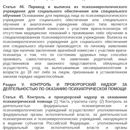
Статья 44. Перевод и выписка из психоневрологического
учреждения для социального обеспечения или специального
обучения
Основанием для перевода лица из психоневрологического
учреждения для социального обеспечения или специального
обучения в аналогичное учреждение общего типа является
заключение врачебной комиссии с участием врача-психиатра об
отсутствии медицинских показаний к проживанию либо обучению в
специализированном психоневрологическом учреждении. Выписка из
психоневрологического учреждения для социального обеспечения
или специального обучения производится: по личному заявлению
лица при наличии заключения врачебной комиссии с участием врача-
психиатра о том, что по состоянию здоровья лицо способно
проживать самостоятельно; по заявлению родителей, иных
родственников или законного представителя, обязующихся
осуществлять уход за выписываемым несовершеннолетним в
возрасте до 18 лет либо за лицом, признанным в установленном
законом порядке недееспособным.
Раздел V. КОНТРОЛЬ И ПРОКУРОРСКИЙ НАДЗОР ЗА
ДЕЯТЕЛЬНОСТЬЮ ПО ОКАЗАНИЮ ПСИХИАТРИЧЕСКОЙ ПОМОЩИ
Статья 45. Контроль и прокурорский надзор за оказанием
психиатрической помощи
(1) Часть утратила силу. (2) Контроль за
деятельностью федеральных психиатрических и
психоневрологических учреждений осуществляют уполномоченные
федеральные органы исполнительной власти, за деятельностью
психиатрических и психоневрологических учреждений, находящихся
в ведении субъектов Российской Федерации, - уполномоченный
федеральный орган исполнительной власти и органы