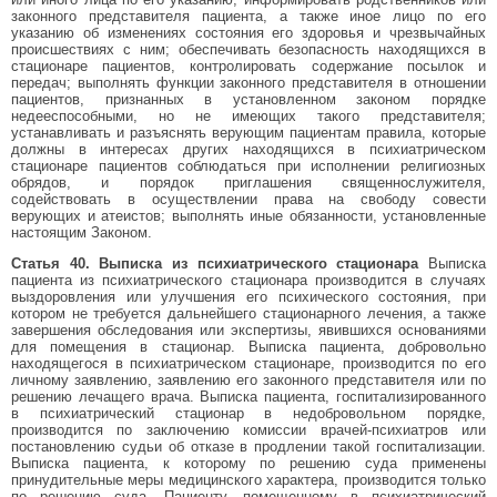
законного представителя пациента, а также иное лицо по его
указанию об изменениях состояния его здоровья и чрезвычайных
происшествиях с ним; обеспечивать безопасность находящихся в
стационаре пациентов, контролировать содержание посылок и
передач; выполнять функции законного представителя в отношении
пациентов, признанных в установленном законом порядке
недееспособными, но не имеющих такого представителя;
устанавливать и разъяснять верующим пациентам правила, которые
должны в интересах других находящихся в психиатрическом
стационаре пациентов соблюдаться при исполнении религиозных
обрядов, и порядок приглашения священнослужителя,
содействовать в осуществлении права на свободу совести
верующих и атеистов; выполнять иные обязанности, установленные
настоящим Законом.
Статья 40. Выписка из психиатрического стационара
Выписка
пациента из психиатрического стационара производится в случаях
выздоровления или улучшения его психического состояния, при
котором не требуется дальнейшего стационарного лечения, а также
завершения обследования или экспертизы, явившихся основаниями
для помещения в стационар. Выписка пациента, добровольно
находящегося в психиатрическом стационаре, производится по его
личному заявлению, заявлению его законного представителя или по
решению лечащего врача. Выписка пациента, госпитализированного
в психиатрический стационар в недобровольном порядке,
производится по заключению комиссии врачей-психиатров или
постановлению судьи об отказе в продлении такой госпитализации.
Выписка пациента, к которому по решению суда применены
принудительные меры медицинского характера, производится только
по решению суда. Пациенту, помещенному в психиатрический