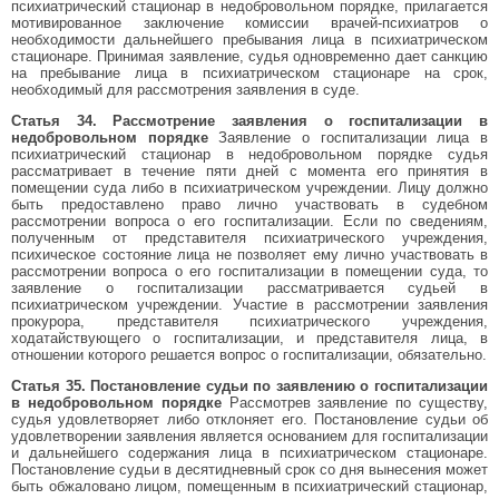
психиатрический стационар в недобровольном порядке, прилагается
мотивированное заключение комиссии врачей-психиатров о
необходимости дальнейшего пребывания лица в психиатрическом
стационаре. Принимая заявление, судья одновременно дает санкцию
на пребывание лица в психиатрическом стационаре на срок,
необходимый для рассмотрения заявления в суде.
Статья 34. Рассмотрение заявления о госпитализации в
недобровольном порядке
Заявление о госпитализации лица в
психиатрический стационар в недобровольном порядке судья
рассматривает в течение пяти дней с момента его принятия в
помещении суда либо в психиатрическом учреждении. Лицу должно
быть предоставлено право лично участвовать в судебном
рассмотрении вопроса о его госпитализации. Если по сведениям,
полученным от представителя психиатрического учреждения,
психическое состояние лица не позволяет ему лично участвовать в
рассмотрении вопроса о его госпитализации в помещении суда, то
заявление о госпитализации рассматривается судьей в
психиатрическом учреждении. Участие в рассмотрении заявления
прокурора, представителя психиатрического учреждения,
ходатайствующего о госпитализации, и представителя лица, в
отношении которого решается вопрос о госпитализации, обязательно.
Статья 35. Постановление судьи по заявлению о госпитализации
в недобровольном порядке
Рассмотрев заявление по существу,
судья удовлетворяет либо отклоняет его. Постановление судьи об
удовлетворении заявления является основанием для госпитализации
и дальнейшего содержания лица в психиатрическом стационаре.
Постановление судьи в десятидневный срок со дня вынесения может
быть обжаловано лицом, помещенным в психиатрический стационар,