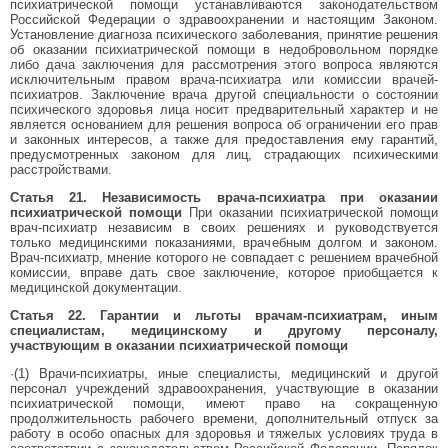
психиатрической помощи устанавливаются законодательством
Российской Федерации о здравоохранении и настоящим Законом.
Установление диагноза психического заболевания, принятие решения
об оказании психиатрической помощи в недобровольном порядке
либо дача заключения для рассмотрения этого вопроса являются
исключительным правом врача-психиатра или комиссии врачей-
психиатров. Заключение врача другой специальности о состоянии
психического здоровья лица носит предварительный характер и не
является основанием для решения вопроса об ограничении его прав
и законных интересов, а также для предоставления ему гарантий,
предусмотренных законом для лиц, страдающих психическими
расстройствами.
Статья 21. Независимость врача-психиатра при оказании
психиатрической помощи
При оказании психиатрической помощи
врач-психиатр независим в своих решениях и руководствуется
только медицинскими показаниями, врачебным долгом и законом.
Врач-психиатр, мнение которого не совпадает с решением врачебной
комиссии, вправе дать свое заключение, которое приобщается к
медицинской документации.
Статья 22. Гарантии и льготы врачам-психиатрам, иным
специалистам, медицинскому и другому персоналу,
участвующим в оказании психиатрической помощи
·(1) Врачи-психиатры, иные специалисты, медицинский и другой
персонал учреждений здравоохранения, участвующие в оказании
психиатрической помощи, имеют право на сокращенную
продолжительность рабочего времени, дополнительный отпуск за
работу в особо опасных для здоровья и тяжелых условиях труда в