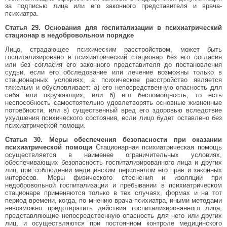
за подписью лица или его законного представителя и врача-
психиатра.
Статья 29. Основания для госпитализации в психиатрический
стационар в недобровольном порядке
Лицо, страдающее психическим расстройством, может быть
госпитализировано в психиатрический стационар без его согласия
или без согласия его законного представителя до постановления
судьи, если его обследование или лечение возможны только в
стационарных условиях, а психическое расстройство является
тяжелым и обусловливает: а) его непосредственную опасность для
себя или окружающих, или б) его беспомощность, то есть
неспособность самостоятельно удовлетворять основные жизненные
потребности, или в) существенный вред его здоровью вследствие
ухудшения психического состояния, если лицо будет оставлено без
психиатрической помощи.
Статья 30. Меры обеспечения безопасности при оказании
психиатрической помощи
Стационарная психиатрическая помощь
осуществляется в наименее ограничительных условиях,
обеспечивающих безопасность госпитализированного лица и других
лиц, при соблюдении медицинским персоналом его прав и законных
интересов. Меры физического стеснения и изоляции при
недобровольной госпитализации и пребывании в психиатрическом
стационаре применяются только в тех случаях, формах и на тот
период времени, когда, по мнению врача-психиатра, иными методами
невозможно предотвратить действия госпитализированного лица,
представляющие непосредственную опасность для него или других
лиц, и осуществляются при постоянном контроле медицинского