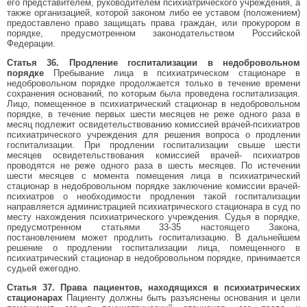
его представителем, руководителем психиатрического учреждения, а
также организацией, которой законом либо ее уставом (положением)
предоставлено право защищать права граждан, или прокурором в
порядке, предусмотренном законодательством Российской
Федерации.
Статья 36. Продление госпитализации в недобровольном
порядке
Пребывание лица в психиатрическом стационаре в
недобровольном порядке продолжается только в течение времени
сохранения оснований, по которым была проведена госпитализация.
Лицо, помещенное в психиатрический стационар в недобровольном
порядке, в течение первых шести месяцев не реже одного раза в
месяц подлежит освидетельствованию комиссией врачей-психиатров
психиатрического учреждения для решения вопроса о продлении
госпитализации. При продлении госпитализации свыше шести
месяцев освидетельствования комиссией врачей- психиатров
проводятся не реже одного раза в шесть месяцев. По истечении
шести месяцев с момента помещения лица в психиатрический
стационар в недобровольном порядке заключение комиссии врачей-
психиатров о необходимости продления такой госпитализации
направляется администрацией психиатрического стационара в суд по
месту нахождения психиатрического учреждения. Судья в порядке,
предусмотренном статьями 33-35 настоящего Закона,
постановлением может продлить госпитализацию. В дальнейшем
решение о продлении госпитализации лица, помещенного в
психиатрический стационар в недобровольном порядке, принимается
судьей ежегодно.
Статья 37. Права пациентов, находящихся в психиатрических
стационарах
Пациенту должны быть разъяснены основания и цели