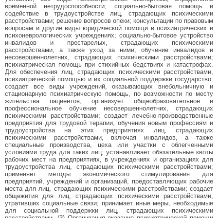
временной нетрудоспособности; социально-бытовая помощь и
содействие в трудоустройстве лиц, страдающих психическими
расстройствами; решение вопросов опеки; консультации по правовым
вопросам и другие виды юридической помощи в психиатрических и
психоневрологических учреждениях; социально-бытовое устройство
инвалидов и престарелых, страдающих психическими
расстройствами, а также уход за ними; обучение инвалидов и
несовершеннолетних, страдающих психическими расстройствами;
психиатрическая помощь при стихийных бедствиях и катастрофах.
Для обеспечения лиц, страдающих психическими расстройствами,
психиатрической помощью и их социальной поддержки государство:
создает все виды учреждений, оказывающих внебольничную и
стационарную психиатрическую помощь, по возможности по месту
жительства пациентов; организует общеобразовательное и
профессиональное обучение несовершеннолетних, страдающих
психическими расстройствами; создает лечебно-производственные
предприятия для трудовой терапии, обучения новым профессиям и
трудоустройства на этих предприятиях лиц, страдающих
психическими расстройствами, включая инвалидов, а также
специальные производства, цеха или участки с облегченными
условиями труда для таких лиц; устанавливает обязательные квоты
рабочих мест на предприятиях, в учреждениях и организациях для
трудоустройства лиц, страдающих психическими расстройствами;
применяет методы экономического стимулирования для
предприятий, учреждений и организаций, предоставляющих рабочие
места для лиц, страдающих психическими расстройствами; создает
общежития для лиц, страдающих психическими расстройствами,
утративших социальные связи; принимает иные меры, необходимые
для социальной поддержки лиц, страдающих психическими
расстройствами. (3) Организация оказания психиатрической помощи