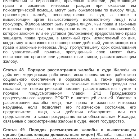
обеспечения и образования, врачебных комиссий, ущемляющие
права и законные интересы граждан при оказании им
психиатрической помощи, могут быть обжалованы по выбору лица,
приносящего жалобу, непосредственно в суд, а также в
вышестоящий орган (вышестоящему должностному лицу) или
прокурору. Жалоба может быть подана лицом, чьи права и законные
интересы нарушены, его представителем, а также организацией,
которой законом или ее уставом (положением) предоставлено право
защищать права граждан, в месячный срок, исчисляемый со дня,
когда лицу стало известно о совершении действий, ущемляющих его
права и законные интересы. Лицу, пропустившему срок обжалования
по уважительной причине, пропущенный срок может быть
восстановлен органом или должностным лицом, рассматривающим
жалобу.
Статья 48. Порядок рассмотрения жалобы в суде
Жалобы на
действия медицинских работников, иных специалистов, работников
социального обеспечения и образования, а также врачебных
комиссий, ущемляющие права и законные интересы граждан при
оказании им психиатрической помощи, рассматриваются судом в
порядке, предусмотренном главой 24.1 Гражданского
процессуального кодекса РСФСР и настоящей статьей. Участие в
рассмотрении жалобы лица, чьи права и законные интересы
нарушены, если позволяет его психическое состояние, его
представителя, лица, чьи действия обжалуются, или его
представителя, а также прокурора является обязательным. Расходы,
связанные с рассмотрением жалобы в суде, несет государство.
Статья 49. Порядок рассмотрения жалобы в вышестоящем
органе (вышестоящим должностным лицом)
Жалоба, поданная в