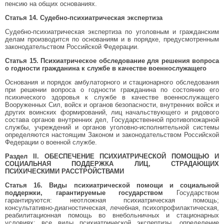
пенсию на общих основаниях.
Статья 14. Судебно-психиатрическая экспертиза
Судебно-психиатрическая экспертиза по уголовным и гражданским
делам производится по основаниям и в порядке, предусмотренным
законодательством Российской Федерации.
Статья 15. Психиатрическое обследование для решения вопроса
о годности гражданина к службе в качестве военнослужащего
Основания и порядок амбулаторного и стационарного обследования
при решении вопроса о годности гражданина по состоянию его
психического здоровья к службе в качестве военнослужащего
Вооруженных Сил, войск и органов безопасности, внутренних войск и
других воинских формирований, лиц начальствующего и рядового
состава органов внутренних дел, Государственной противопожарной
службы, учреждений и органов уголовно-исполнительной системы
определяются настоящим Законом и законодательством Российской
Федерации о военной службе.
Раздел II. ОБЕСПЕЧЕНИЕ ПСИХИАТРИЧЕСКОЙ ПОМОЩЬЮ И
СОЦИАЛЬНАЯ ПОДДЕРЖКА ЛИЦ, СТРАДАЮЩИХ
ПСИХИЧЕСКИМИ РАССТРОЙСТВАМИ
Статья 16. Виды психиатрической помощи и социальной
поддержки, гарантируемые государством
Государством
гарантируются: неотложная психиатрическая помощь;
консультативно-диагностическая, лечебная, психопрофилактическая,
реабилитационная помощь во внебольничных и стационарных
условиях; все виды психиатрической экспертизы, определение