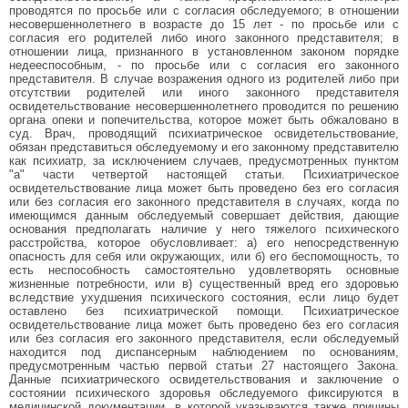
проводятся по просьбе или с согласия обследуемого; в отношении
несовершеннолетнего в возрасте до 15 лет - по просьбе или с
согласия его родителей либо иного законного представителя; в
отношении лица, признанного в установленном законом порядке
недееспособным, - по просьбе или с согласия его законного
представителя. В случае возражения одного из родителей либо при
отсутствии родителей или иного законного представителя
освидетельствование несовершеннолетнего проводится по решению
органа опеки и попечительства, которое может быть обжаловано в
суд. Врач, проводящий психиатрическое освидетельствование,
обязан представиться обследуемому и его законному представителю
как психиатр, за исключением случаев, предусмотренных пунктом
"а" части четвертой настоящей статьи. Психиатрическое
освидетельствование лица может быть проведено без его согласия
или без согласия его законного представителя в случаях, когда по
имеющимся данным обследуемый совершает действия, дающие
основания предполагать наличие у него тяжелого психического
расстройства, которое обусловливает: а) его непосредственную
опасность для себя или окружающих, или б) его беспомощность, то
есть неспособность самостоятельно удовлетворять основные
жизненные потребности, или в) существенный вред его здоровью
вследствие ухудшения психического состояния, если лицо будет
оставлено без психиатрической помощи. Психиатрическое
освидетельствование лица может быть проведено без его согласия
или без согласия его законного представителя, если обследуемый
находится под диспансерным наблюдением по основаниям,
предусмотренным частью первой статьи 27 настоящего Закона.
Данные психиатрического освидетельствования и заключение о
состоянии психического здоровья обследуемого фиксируются в
медицинской документации, в которой указываются также причины