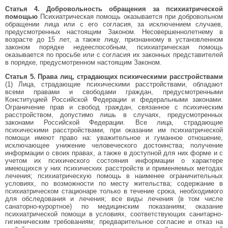
Статья 4. Добровольность обращения за психиатрической
помощью
Психиатрическая помощь оказывается при добровольном
обращении лица или с его согласия, за исключением случаев,
предусмотренных настоящим Законом. Несовершеннолетнему в
возрасте до 15 лет, а также лицу, признанному в установленном
законом порядке недееспособным, психиатрическая помощь
оказывается по просьбе или с согласия их законных представителей
в порядке, предусмотренном настоящим Законом.
Статья 5. Права лиц, страдающих психическими расстройствами
(1) Лица, страдающие психическими расстройствами, обладают
всеми правами и свободами граждан, предусмотренными
Конституцией Российской Федерации и федеральными законами.
Ограничение прав и свобод граждан, связанное с психическим
расстройством, допустимо лишь в случаях, предусмотренных
законами Российской Федерации. Все лица, страдающие
психическими расстройствами, при оказании им психиатрической
помощи имеют право на: уважительное и гуманное отношение,
исключающее унижение человеческого достоинства; получение
информации о своих правах, а также в доступной для них форме и с
учетом их психического состояния информации о характере
имеющихся у них психических расстройств и применяемых методах
лечения; психиатрическую помощь в наименее ограничительных
условиях, по возможности по месту жительства; содержание в
психиатрическом стационаре только в течение срока, необходимого
для обследования и лечения; все виды лечения (в том числе
санаторно-курортное) по медицинским показаниям; оказание
психиатрической помощи в условиях, соответствующих санитарно-
гигиеническим требованиям; предварительное согласие и отказ на