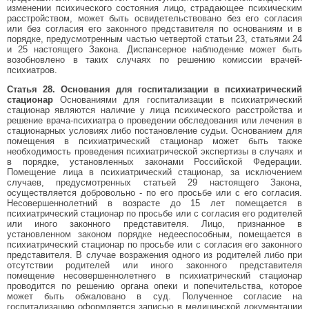
изменении психического состояния лицо, страдающее психическим
расстройством, может быть освидетельствовано без его согласия
или без согласия его законного представителя по основаниям и в
порядке, предусмотренным частью четвертой статьи 23, статьями 24
и 25 настоящего Закона. Диспансерное наблюдение может быть
возобновлено в таких случаях по решению комиссии врачей-
психиатров.
Статья 28. Основания для госпитализации в психиатрический
стационар
Основаниями для госпитализации в психиатрический
стационар являются наличие у лица психического расстройства и
решение врача-психиатра о проведении обследования или лечения в
стационарных условиях либо постановление судьи. Основанием для
помещения в психиатрический стационар может быть также
необходимость проведения психиатрической экспертизы в случаях и
в порядке, установленных законами Российской Федерации.
Помещение лица в психиатрический стационар, за исключением
случаев, предусмотренных статьей 29 настоящего Закона,
осуществляется добровольно - по его просьбе или с его согласия.
Несовершеннолетний в возрасте до 15 лет помещается в
психиатрический стационар по просьбе или с согласия его родителей
или иного законного представителя. Лицо, признанное в
установленном законом порядке недееспособным, помещается в
психиатрический стационар по просьбе или с согласия его законного
представителя. В случае возражения одного из родителей либо при
отсутствии родителей или иного законного представителя
помещение несовершеннолетнего в психиатрический стационар
проводится по решению органа опеки и попечительства, которое
может быть обжаловано в суд. Полученное согласие на
госпитализацию оформляется записью в медицинской документации