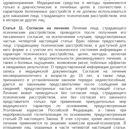
здравоохранении. Медицинские средства и методы применяются
только в диагностических и лечебных целях в соответствии с
характером болезненных расстройств и не должны использоваться
для наказания лица, страдающего психическим расстройством, или
в интересах других лиц.
Статья 11. Согласие на лечение
Лечение лица, страдающего
психическим расстройством, проводится после получения его
письменного согласия, за исключением случаев, предусмотренных
частью четвертой настоящей статьи. Врач обязан предоставить
лицу, страдающему психическим расстройством, в доступной для
него форме и с учетом его психического состояния информацию о
характере психического расстройства, целях, методах, включая
альтернативные, и продолжительности рекомендуемого лечения, а
также о болевых ощущениях, возможном риске, побочных эффектах
и ожидаемых результатах. О предоставленной информации делается
запись в медицинской документации. Согласие на лечение
несовершеннолетнего в возрасте до 15 лет, а также лица,
признанного в установленном законом порядке недееспособным,
дается их законными представителями после сообщения им
сведений, предусмотренных частью второй настоящей статьи.
Лечение может проводиться без согласия лица, страдающего
психическим расстройством, или без согласия его законного
представителя только при применении принудительных мер
медицинского характера по основаниям, предусмотренным
Уголовным кодексом Российской Федерации, а также при
недобровольной госпитализации по основаниям, предусмотренным
статьей 29 настоящего Закона. В этих случаях, кроме неотложных,
лечение применяется по решению комиссии врачей-психиатров. В
отношении лиц, указанных в части четвертой настоящей статьи,