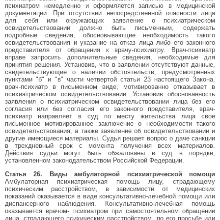
психиатром немедленно и оформляется записью в медицинской
документации. При отсутствии непосредственной опасности лица
для себя или окружающих заявление о психиатрическом
освидетельствовании должно быть письменным, содержать
подробные сведения, обосновывающие необходимость такого
освидетельствования и указание на отказ лица либо его законного
представителя от обращения к врачу-психиатру. Врач-психиатр
вправе запросить дополнительные сведения, необходимые для
принятия решения. Установив, что в заявлении отсутствуют данные,
свидетельствующие о наличии обстоятельств, предусмотренных
пунктами "б" и "в" части четвертой статьи 23 настоящего Закона,
врач-психиатр в письменном виде, мотивированно отказывает в
психиатрическом освидетельствовании. Установив обоснованность
заявления о психиатрическом освидетельствовании лица без его
согласия или без согласия его законного представителя, врач-
психиатр направляет в суд по месту жительства лица свое
письменное мотивированное заключение о необходимости такого
освидетельствования, а также заявление об освидетельствовании и
другие имеющиеся материалы. Судья решает вопрос о даче санкции
в трехдневный срок с момента получения всех материалов.
Действия судьи могут быть обжалованы в суд в порядке,
установленном законодательством Российской Федерации.
Статья 26. Виды амбулаторной психиатрической помощи
Амбулаторная психиатрическая помощь лицу, страдающему
психическим расстройством, в зависимости от медицинских
показаний оказывается в виде консультативно-лечебной помощи или
диспансерного наблюдения. Консультативно-лечебная помощь
оказывается врачом- психиатром при самостоятельном обращении
лица, страдающего психическим расстройством, по его просьбе или