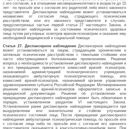
с его согласия, а в отношении несовершеннолетнего в возрасте до 15
лет - по просьбе или с согласия его родителей либо иного законного
представителя. Диспансерное наблюдение может устанавливаться
независимо от согласия лица, страдающего психическим
расстройством, или его законного представителя в случаях,
предусмотренных частью первой статьи 27 настоящего Закона, и
предполагает наблюдение за состоянием психического здоровья
лица путем регулярных осмотров врачом-психиатром и оказание ему
необходимой медицинской и социальной помощи.
Статья 27. Диспансерное наблюдение
Диспансерное наблюдение
может устанавливаться за лицом, страдающим хроническим и
затяжным психическим расстройством с тяжелыми стойкими или
часто обостряющимися болезненными проявлениями. Решение
вопроса о необходимости установления диспансерного наблюдения и
о его прекращении принимается комиссией врачей- психиатров,
назначаемой администрацией психиатрического учреждения,
оказывающего амбулаторную психиатрическую помощь, или
комиссией врачей-психиатров, назначаемой органом управления
здравоохранением субъекта Российской Федерации. Мотивированное
решение комиссии врачей-психиатров оформляется записью в
медицинской документации. Решение об установлении или
прекращении диспансерного наблюдения может быть обжаловано в
порядке, установленном разделом VI настоящего Закона.
Установленное ранее диспансерное наблюдение прекращается при
выздоровлении или значительном и стойком улучшении
психического состояния лица. После прекращения диспансерного
наблюдения амбулаторная психиатрическая помощь по просьбе или
с согласия лица либо по просьбе или с согласия его законного
представителя оказывается в консультативно-лечебном виде. При