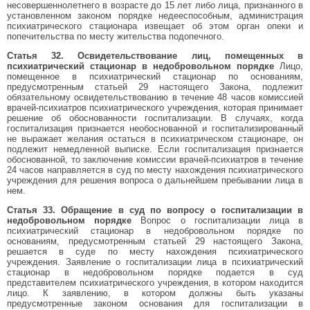
несовершеннолетнего в возрасте до 15 лет либо лица, признанного в
установленном законом порядке недееспособным, администрация
психиатрического стационара извещает об этом орган опеки и
попечительства по месту жительства подопечного.
Статья 32. Освидетельствование лиц, помещенных в
психиатрический стационар в недобровольном порядке
Лицо,
помещенное в психиатрический стационар по основаниям,
предусмотренным статьей 29 настоящего Закона, подлежит
обязательному освидетельствованию в течение 48 часов комиссией
врачей-психиатров психиатрического учреждения, которая принимает
решение об обоснованности госпитализации. В случаях, когда
госпитализация признается необоснованной и госпитализированный
не выражает желания остаться в психиатрическом стационаре, он
подлежит немедленной выписке. Если госпитализация признается
обоснованной, то заключение комиссии врачей-психиатров в течение
24 часов направляется в суд по месту нахождения психиатрического
учреждения для решения вопроса о дальнейшем пребывании лица в
нем.
Статья 33. Обращение в суд по вопросу о госпитализации в
недобровольном порядке
Вопрос о госпитализации лица в
психиатрический стационар в недобровольном порядке по
основаниям, предусмотренным статьей 29 настоящего Закона,
решается в суде по месту нахождения психиатрического
учреждения. Заявление о госпитализации лица в психиатрический
стационар в недобровольном порядке подается в суд
представителем психиатрического учреждения, в котором находится
лицо. К заявлению, в котором должны быть указаны
предусмотренные законом основания для госпитализации в