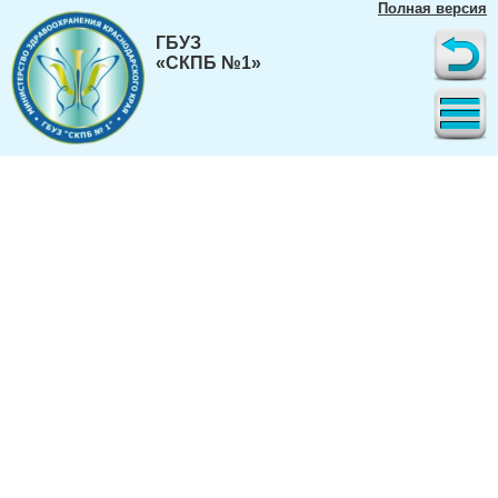
Полная версия
ГБУЗ
«СКПБ №1»