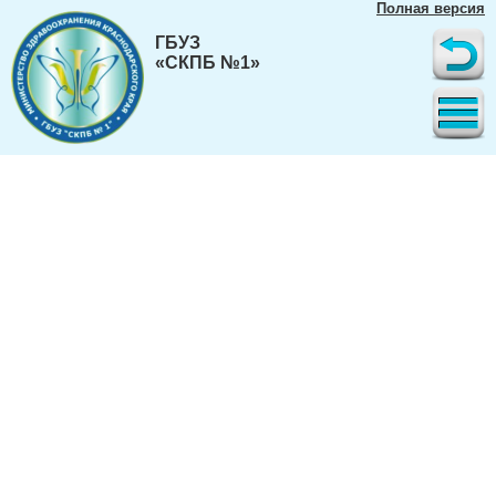
Полная версия
ГБУЗ
«СКПБ №1»