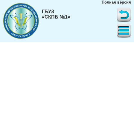
Полная версия
ГБУЗ
«СКПБ №1»