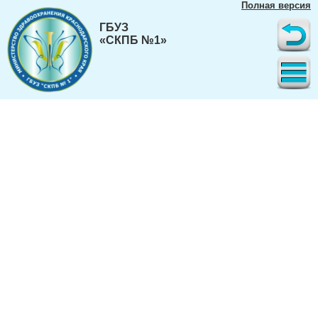
Полная версия
ГБУЗ
«СКПБ №1»