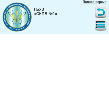
Полная версия
ГБУЗ
«СКПБ №1»