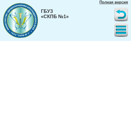
Полная версия
ГБУЗ
«СКПБ №1»