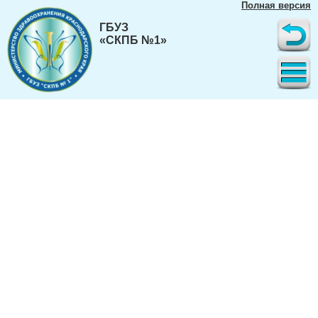
Полная версия
ГБУЗ
«СКПБ №1»