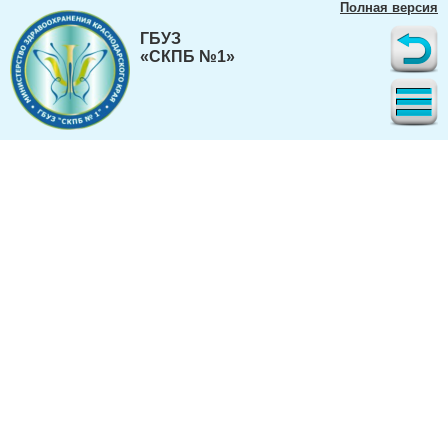
Полная версия
ГБУЗ
«СКПБ №1»