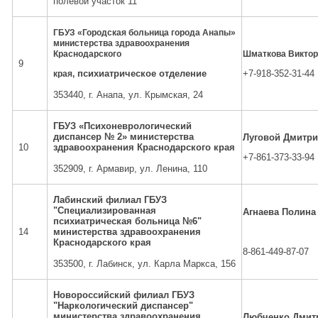
полевой участок 11
ГБУЗ «Городская больница города Анапы»
министерства здравоохранения
Краснодарского
Шматкова Виктор
9
края,
психиатрическое отделение
+7-918-352-31-44
353440, г. Анапа, ул. Крымская, 24
ГБУЗ «Психоневрологический
диспансер № 2» министерства
Луговой Дмитри
10
здравоохранения Краснодарского края
+7-861-373-33-94
352909, г. Армавир, ул. Ленина, 110
Лабинский филиал ГБУЗ
"Специализированная
Агнаева Полина
психиатрическая больница №6"
14
министерства здравоохранения
Краснодарского края
8-861-449-87-07
353500, г. Лабинск, ул. Карла Маркса, 156
Новороссийский филиал ГБУЗ
"Наркологический диспансер"
министерства здравоохранения
Любченко Дмит