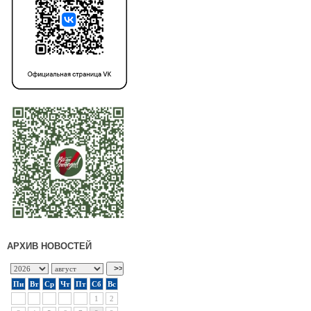
АРХИВ НОВОСТЕЙ
Пн
Вт
Ср
Чт
Пт
Сб
Вс
1
2