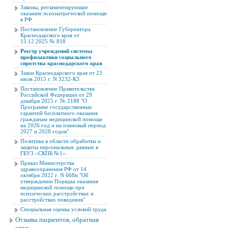
Законы, регламентирующие
оказание психиатрической помощи
в РФ
Постановление Губернатора
Краснодарского края от
15.12.2025 № 818
Реестр учреждений системы
профилактики социального
сиротства краснодарского края
Закон Краснодарского края от 23
июля 2015 г. N 3232-КЗ
Постановление Правительства
Российской Федерации от 29
декабря 2025 г. № 2188 "О
Программе государственных
гарантий бесплатного оказания
гражданам медицинской помощи
на 2026 год и на плановый период
2027 и 2028 годов"
Политика в области обработки и
защиты персональных данных в
ГБУЗ «СКПБ №1».
Приказ Министерства
здравоохранения РФ от 14
октября 2022 г. N 668н "Об
утверждении Порядка оказания
медицинской помощи при
психических расстройствах и
расстройствах поведения"
Специальная оценка условий труда
Отзывы пациентов, обратная
связь