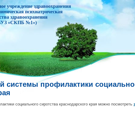
ное учреждение здравоохранения
линическая психиатрическая
ства здравоохранения
БУЗ «СКПБ №1»)
ий системы профилактики социально
рая
лактики социального сиротства краснодарского края можно посмотреть