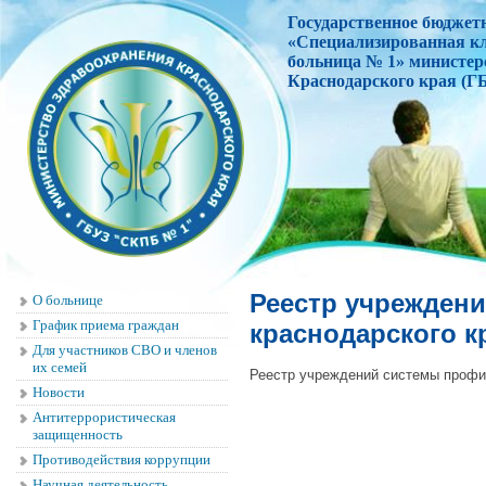
Государственное бюджет
«Специализированная к
больница № 1» министер
Краснодарского края
(Г
Реестр учрежден
О больнице
График приема граждан
краснодарского к
Для участников СВО и членов
их семей
Реестр учреждений системы профи
Новости
Антитеррористическая
защищенность
Противодействия коррупции
Научная деятельность