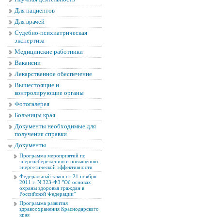
Для пациентов
Для врачей
Судебно-психиатрическая
экспертиза
Медицинские работники
Вакансии
Лекарственное обеспечение
Вышестоящие и
контролирующие органы
Фотогалерея
Больницы края
Документы необходимые для
получения справки
Документы
Программа мероприятий по
энергосбережению и повышению
энергетической эффективности
Федеральный закон от 21 ноября
2011 г. N 323-ФЗ "Об основах
охраны здоровья граждан в
Российской Федерации"
Программа развития
здравоохранения Краснодарского
края