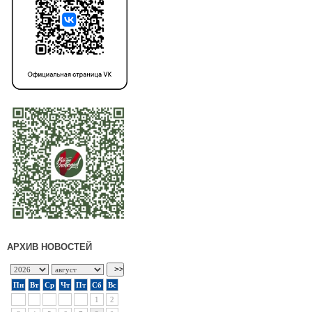
АРХИВ НОВОСТЕЙ
Пн
Вт
Ср
Чт
Пт
Сб
Вс
1
2