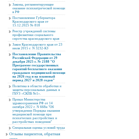
Законы, регламентирующие
оказание психиатрической помощи
в РФ
Постановление Губернатора
Краснодарского края от
15.12.2025 № 818
Реестр учреждений системы
профилактики социального
сиротства краснодарского края
Закон Краснодарского края от 23
июля 2015 г. N 3232-КЗ
Постановление Правительства
Российской Федерации от 29
декабря 2025 г. № 2188 "О
Программе государственных
гарантий бесплатного оказания
гражданам медицинской помощи
на 2026 год и на плановый
период 2027 и 2028 годов"
Политика в области обработки и
защиты персональных данных в
ГБУЗ «СКПБ №1».
Приказ Министерства
здравоохранения РФ от 14
октября 2022 г. N 668н "Об
утверждении Порядка оказания
медицинской помощи при
психических расстройствах и
расстройствах поведения"
Специальная оценка условий труда
Отзывы пациентов, обратная
связь