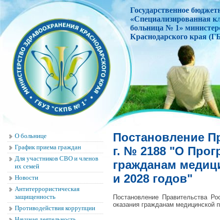
Государственное бюджет
«Специализированная к
больница № 1» министер
Краснодарского края
(Г
Постановление Пр
О больнице
График приема граждан
г. № 2188 "О Про
Для участников СВО и членов
гражданам медици
их семей
и 2028 годов"
Новости
Антитеррористическая
защищенность
Постановление Правительства Ро
оказания гражданам медицинской п
Противодействия коррупции
Научная деятельность