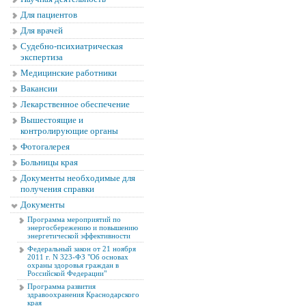
Для пациентов
Для врачей
Судебно-психиатрическая
экспертиза
Медицинские работники
Вакансии
Лекарственное обеспечение
Вышестоящие и
контролирующие органы
Фотогалерея
Больницы края
Документы необходимые для
получения справки
Документы
Программа мероприятий по
энергосбережению и повышению
энергетической эффективности
Федеральный закон от 21 ноября
2011 г. N 323-ФЗ "Об основах
охраны здоровья граждан в
Российской Федерации"
Программа развития
здравоохранения Краснодарского
края