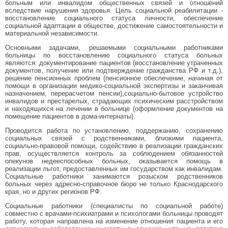
больным или инвалидом общественных связей и отношений
вследствие нарушения здоровья. Цель социальной реабилитации -
восстановление социального статуса личности, обеспечение
социальной адаптации в обществе, достижение самостоятельности и
материальной независимости.
Основными задачами, решаемыми социальными работниками
больницы по восстановлению социального статуса больных
являются: документирование пациентов (восстановление утраченных
документов, получение или подтверждение гражданства РФ и т.д.),
решение пенсионных проблем (пенсионное обеспечение, начиная от
помощи в организации медико-социальной экспертизы и заканчивая
назначением, перерасчетом пенсии),социально-бытовое устройство
инвалидов и престарелых, страдающих психическим расстройством
и находящихся на лечении в больнице (оформление документов на
помещение пациентов в дома-интернаты).
Проводится работа по установлению, поддержанию, сохранению
социальных связей с родственниками, близкими пациента,
социально-правовой помощи, содействию в реализации гражданских
прав, осуществляется контроль за соблюдением обязанностей
опекунов недееспособных больных, оказывается помощь в
реализации льгот, предоставленных им государством как инвалидам.
Социальные работники занимаются розыском родственников
больных через адресно-справочное бюро не только Краснодарского
края, но и других регионов РФ.
Социальные работники (специалисты по социальной работе)
совместно с врачами-психиатрами и психологами больницы проводят
работу, которая направлена на изменение отношения пациента и его